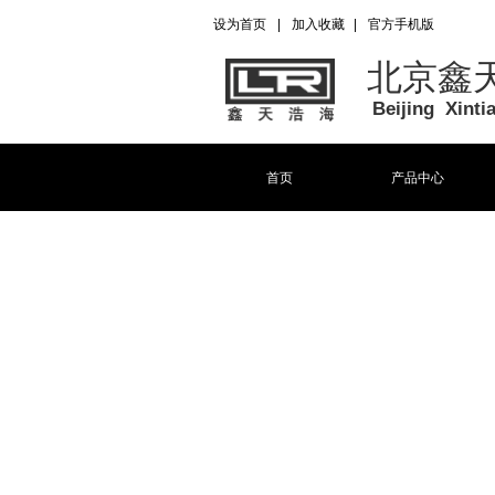
设为首页
|
加入收藏
|
官方手机版
北京鑫
Beijing Xint
首页
产品中心