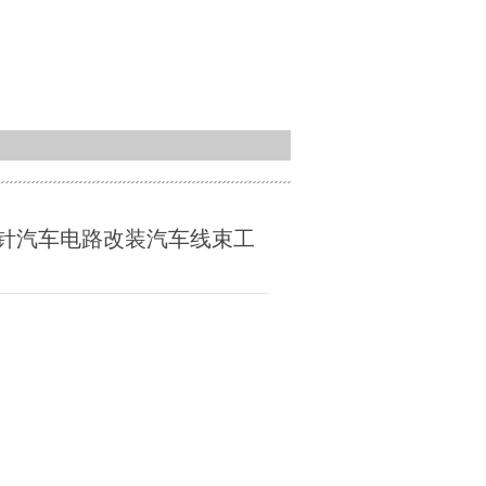
子退针汽车电路改装汽车线束工