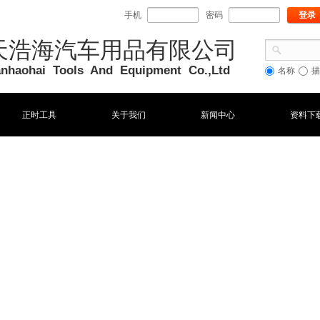
手机
密码
登录
天浩海汽车用品有限公司
ianhaohai Tools And Equipment Co
.,Ltd
名称
描
正时工具
关于我们
新闻中心
资料下