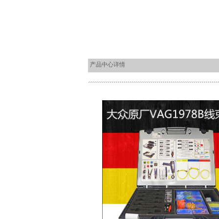
产品中心详情