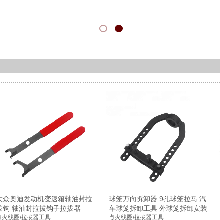
大众奥迪发动机变速箱轴油封拉
球笼万向拆卸器 9孔球笼拉马 汽
拔钩 轴油封拉拔钩子拉拔器
车球笼拆卸工具 外球笼拆卸安装
点火线圈/拉拔器工具
点火线圈/拉拔器工具